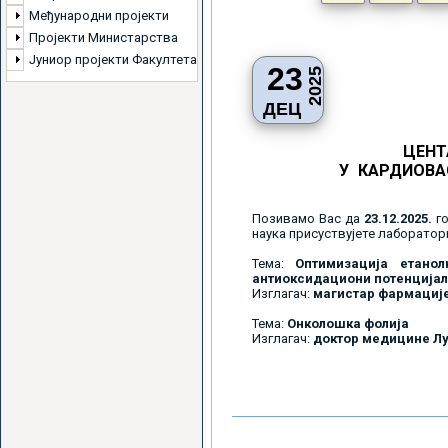
Међународни пројекти
Пројекти Министарства
Јуниор пројекти Факултета
23
2025
ДЕЦ
ЦЕНТ
У КАРДИОВ
Позивамо Вас да
23.12.2025.
го
наука присуствујете лаборатор
Тема:
Оптимизација етанол
антиоксидaциони потенцијал
Изглагач:
магистар фармациј
Тема:
Онколошка фолија
Изглагач:
доктор медицине Л