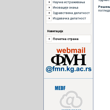
Научна истраживања
Решење
Иновације знања
поглед
Здравствена делатност
Издавачка делатност
Навигација
:
Почетна страна