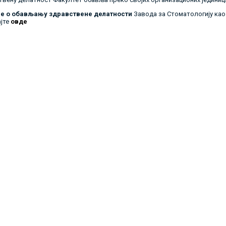
 о обављању здравствене делатности
Завода за Стоматологију као
ајте
овде