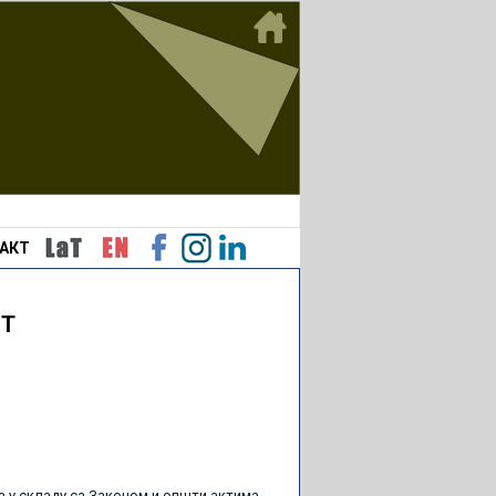
АКТ
СТ
 у складу са Законом и општи актима.