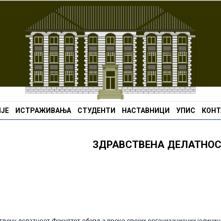
ЈЕ
ИСТРАЖИВАЊА
СТУДЕНТИ
НАСТАВНИЦИ
УПИС
КОНТ
ЗДРАВСТВЕНА ДЕЛАТНО
вену делатност Факултет обавља преко својих организационих јединица