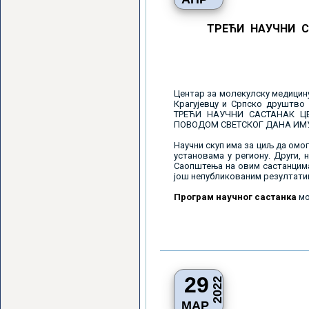
ТРЕЋИ НАУЧНИ 
Центар за молекулску медицину
Крагујевцу и Српско друштво 
ТРЕЋИ НАУЧНИ САСТАНАК Ц
ПОВОДОМ СВЕТСКОГ ДАНА ИМУИОЛ
Научни скуп има за циљ да омо
установама у региону. Други, 
Саопштења на овим састанцима
још непубликованим резултатим
Програм научног састанка
мо
29
2022
МАР