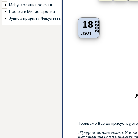
Међународни пројекти
Пројекти Министарства
Јуниор пројекти Факултета
18
2022
ЈУЛ
Ц
Позивамо Вас да присуствујете
. Предлог истраживања: Утицај
инфламације код пацијената с