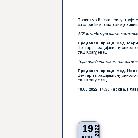
Позивамо Вас да присуствујете
са следећим тематским јединиц
ACE инхибитори као митигатор
Предавач: др сци. мед. Мари
Центар за радијациону онколог
УКЦ Крагујевац
Терапија бола током палијатив
Предавач: др сци. мед. Нед
Центар за радијациону онколог
УКЦ Крагујевац
10.05.2022, 14.35 часова
, Плав
19
2022
АПР