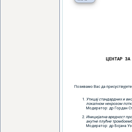
ЦЕНТАР ЗА
Позивамо Вас да присуствујете
Утицај стандардних и ви
локалном некрозом потк
Модератор: др Гордан С
Иницијална вредност пр
акутне плућне тромбоемб
Модератор: др Бојана У