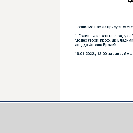
Ц
Позивамо Вас да присуствујете
1. Годишњи извештај о раду ла
Модератори: проф. др Владим
доц. др Јована Брадић
13.01.2022., 12.00 часова, А