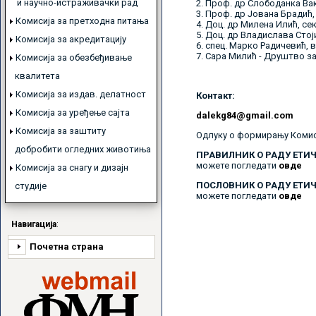
и научно-истраживачки рад
2. Проф. др Слободанка Ва
3. Проф. др Јована Брадић,
Комисија за претходна питања
4. Доц. др Милена Илић, се
5. Доц. др Владислава Стој
Комисија за акредитацију
6. спец. Марко Радичевић, 
7. Сара Милић - Друштво за
Комисија за обезбеђивање
квалитета
Комисијa за издав. делатност
Контакт:
Комисија за уређење сајта
dalekg84@gmail.com
Комисија за заштиту
Одлуку о формирању Комис
добробити огледних животиња
ПРАВИЛНИК О РАДУ ЕТИ
можете погледати
овде
Комисија за снагу и дизајн
ПОСЛОВНИК О РАДУ ЕТИ
студије
можете погледати
овде
Навигација
:
Почетна страна