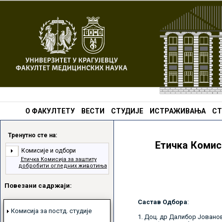
О ФАКУЛТЕТУ
ВЕСТИ
СТУДИЈЕ
ИСТРАЖИВАЊА
СТ
Тренутно сте на:
Етичка Комис
Комисије и одбори
Етичка Комисија за заштиту
добробити огледних животиња
Повезани садржаји:
Састав Одбора
:
Комисија за постд. студије
1. Доц. др Далибор Јовано