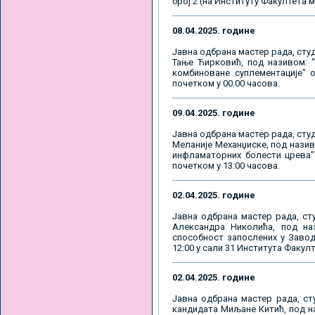
број 2 (на Институту Факултета м
08.04.2025. године
Јавна одбрана мастер рада, студ
Тање Ћирковић, под називом: 
комбиноване суплементације" о
почетком у 00.00 часова.
09.04.2025. године
Јавна одбрана мастер рада, студ
Меланије Механџиске, под назив
инфламаторних болести црева" 
почетком у 13:00 часова.
02.04.2025. године
Јавна одбрана мастер рада, ст
Александра Николића, под наз
способност запослених у Завод
12:00 у сали 31 Института Факул
02.04.2025. године
Јавна одбрана мастер рада, ст
кандидата Миљане Китић, под на