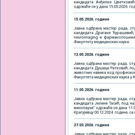
кандидата Анђелке Цветковић,
одржаће се у дана 15.05.2026. го
15.05.2026. године
Јавна одбрана мастер рада, ст
кандидата Драгане Ђурашевић, 
neuroimaging и фармаколошких 
Факултету медицинских наука .
13.05.2026. године
Јавна одбрана мастер рада, сту
кандидата Душице Ратковић, под
животних навика код професиона
Факултета медицинских наука у К
11.05.2026. године
Јавна одбрана мастер рада, сту
кандидата Јелене Тасић, под на
менопаузи" одржаће се дана 11.0
Крагујевцу 00.12.2024. године, са
27.03.2026. године
Јавна одбрана мастер рада, сту