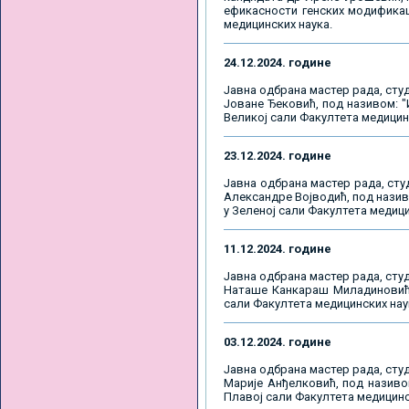
ефикасности генских модификаци
медицинских наука.
24.12.2024. године
Јавна одбрана мастер рада, студ
Јоване Ђековић, под називом: "
Великој сали Факултетa медицинск
23.12.2024. године
Јавна одбрана мастер рада, сту
Александре Војводић, под назив
у Зеленој сали Факултетa медицин
11.12.2024. године
Јавна одбрана мастер рада, студ
Наташе Канкараш Миладиновић, 
сали Факултетa медицинских наука
03.12.2024. године
Јавна одбрана мастер рада, студ
Марије Анђелковић, под називо
Плавој сали Факултетa медицински