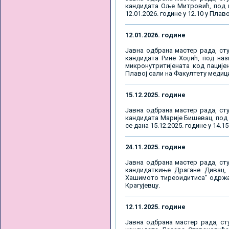
кандидата Oље Митровић, под н
12.01.2026. године у 12.10 у Плав
12.01.2026. године
Јавна одбрана мастер рада, сту
кандидата Рине Хоџић, под наз
микронутритијената код пацијен
Плавој сали на Факултету медици
15.12.2025. године
Јавна одбрана мастер рада, сту
кандидата Марије Бишевац, под
се дана 15.12.2025. године у 14.
24.11.2025. године
Јавна одбрана мастер рада, сту
кандидаткиње Драгане Дивац, 
Хашимото тиреоидитиса" одржаће
Крагујевцу.
12.11.2025. године
Јавна одбрана мастер рада, ст