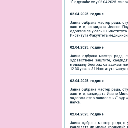
1" одржаће се у 02.04.2025. са п
02.04.2025. године
Јавна одбрана мастер рада, сту
заштите, кандидата Јелене Па
одржаће се у сали 31 Института Ф
Института Факултета медицинск
02.04.2025. године
Јавна одбрана мастер рада, с
здравствене заштите, кандида
медицину Београд са адекватним
12:30 у сали 31 Института Факул
02.04.2025. године
Јавна одбрана мастер рада, сту
заштите, кандидата Иване Мило
задовољство запослених" одржаћ
наука.
02.04.2025. године
Јавна одбрана мастер рада, ст
кандидата др Ирене Урошевић, п