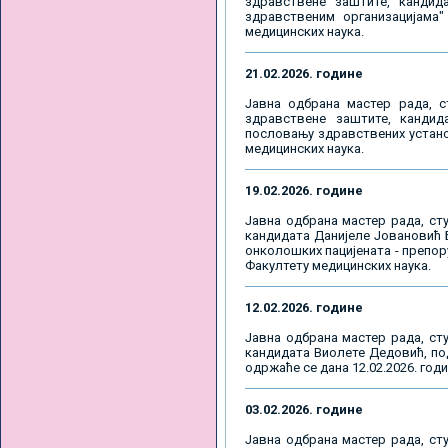
здравствене заштите, кандид
здравственим организацијама"
медицинских наука.
21.02.2026. године
Јавна одбрана мастер рада, с
здравствене заштите, кандид
пословању здравствених установ
медицинских наука.
19.02.2026. године
Јавна одбрана мастер рада, сту
кандидата Данијеле Јовановић Б
онколошких пацијената - препорук
Факултету медицинских наука.
12.02.2026. године
Јавна одбрана мастер рада, сту
кандидата Виолете Дедовић, под
одржаће се дана 12.02.2026. годи
03.02.2026. године
Јавна одбрана мастер рада, сту