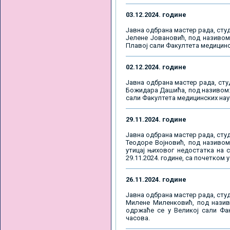
03.12.2024. године
Јавна одбрана мастер рада, студ
Јелене Јовановић, под називом
Плавој сали Факултетa медицински
02.12.2024. године
Јавна одбрана мастер рада, сту
Божидара Дашића, под називом: 
сали Факултетa медицинских наука
29.11.2024. године
Јавна одбрана мастер рада, студ
Теодоре Војновић, под називом:
утицај њиховог недостатка на 
29.11.2024. године, са почетком у
26.11.2024. године
Јавна одбрана мастер рада, студ
Милене Миленковић, под називо
одржаће се у Великој сали Факу
часова.