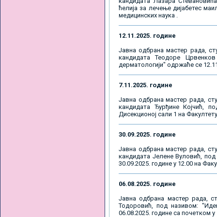
кандидата Лазара Стевановића 
ћелија за лечење дијабетес маил
медицинских наука .
12.11.2025. године
Јавна одбрана мастер рада, ст
кандидата Теодоре Црвенков 
дерматологији" одржаће се 12.11
7.11.2025. године
Јавна одбрана мастер рада, сту
кандидата Ђурђине Којчић, по
Дисекционој сали 1 на Факултету
30.09.2025. године
Јавна одбрана мастер рада, сту
кандидата Јелене Вуловић, под 
30.09.2025. године у 12.00 на Фа
06.08.2025. године
Јавна одбрана мастер рада, с
Тодоровић, под називом: "Иде
06.08.2025. године са почетком у