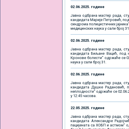
02.06.2025. године
Јавна одбрана мастер рада, сту
кандидата Марије Петровић, под
синдрома полицистичних јајника"
медицинских наука у сали број 31
02.06.2025. године
Јавна одбрана мастер рада, сту
кандидата Биљане Вацић, под 
Кронове болести" одржаће се 02
наука у сали број 31.
02.06.2025. године
Јавна одбрана мастер рада, сту
кандидата Душке Радановић, п
неплодности" одржаће се 02.06.2
у 12:45 часова.
22.05.2025. године
Јавна одбрана мастер рада, сту
кандидата Александре Радојчи
пацијената са ХОБП и астмом" о