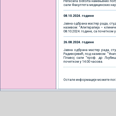
Persicaria bistorta намењених п
сали Факултетa медицинских наука
08.10.2024. године
Јавна одбрана мастер рада, сту
називом: "Апитерапија – клинич
08.10.2024. године, са почетком у
26.08.2024. године
Јавна одбрана мастер рада, ст
Радивојевић, под називом: "Уна
Плавој сали "проф. др Љубиша
почетком у 14.00 часова.
Остале информације можете по