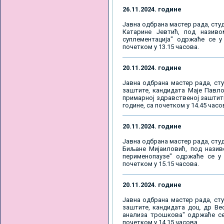
26.11.2024. године
Јавна одбрана мастер рада, студ
Катарине Јевтић, под називо
суплементација" одржаће се у 
почетком у 13.15 часова.
20.11.2024. године
Јавна одбрана мастер рада, сту
заштите, кандидата Маје Павло
примарној здравственој заштити
године, са почетком у 14.45 часо
20.11.2024. године
Јавна одбрана мастер рада, студ
Биљане Мијаиловић, под назив
перименопаузе" одржаће се у 
почетком у 15.15 часова.
20.11.2024. године
Јавна одбрана мастер рада, сту
заштите, кандидата доц. др Ве
анализа трошкова" одржаће се 
почетком у 14.15 часова.