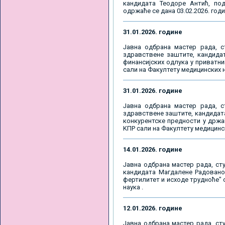
кандидата Теодоре Антић, под
одржаће се дана 03.02.2026. годи
31.01.2026. године
Јавна одбрана мастер рада, с
здравствене заштите, кандида
финансијских одлука у приватни
сали на Факултету медицинских н
31.01.2026. године
Јавна одбрана мастер рада, с
здравствене заштите, кандидата
конкурентске предности у држав
KПР сали на Факултету медицинск
14.01.2026. године
Јавна одбрана мастер рада, сту
кандидата Магдалене Радованов
фертилитет и исходе трудноће" о
наука .
12.01.2026. године
Јавна одбрана мастер рада, сту