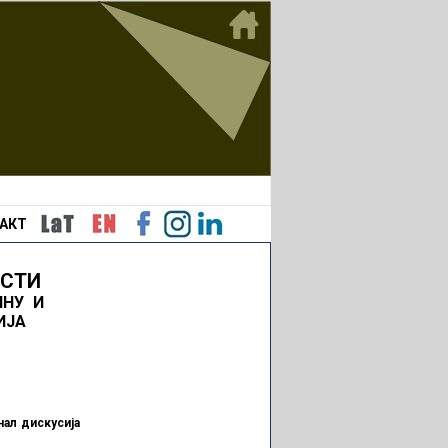
АКТ
ОСТИ
ИНУ И
ИЈА
нал дискусија