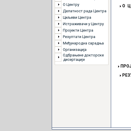
О Центру
О
ЦЕ
Делатност рада Центра
Циљеви Центра
Истраживачи у Центру
Пројекти Центра
Резултати Центра
Међународна сарадња
Организација
Одбрањене докторске
дисертације
ПРОЈ
РЕЗ