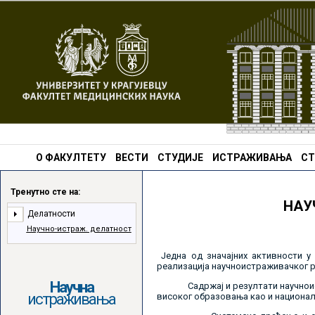
О ФАКУЛТЕТУ
ВЕСТИ
СТУДИЈЕ
ИСТРАЖИВАЊА
СТ
Тренутно сте на:
НАУ
Делатности
Научно-истраж. делатност
Једна од значајних активности у
реализација научноистраживачког р
Научна
Садржај и резултати научноистра
истраживања
високог образовања као и национа