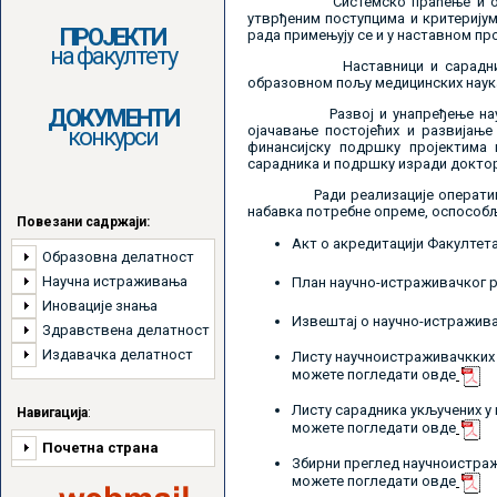
Системско праћење и оцењивањ
утврђеним поступцима и критеријум
ПРОЈЕКТИ
рада примењују се и у наставном пр
на факултету
Наставници и сарадници факу
образовном пољу медицинских наук
ДОКУМЕНТИ
Развој и унапређење научноист
ојачавање постојећих и развијањ
конкурси
финансијску подршку пројектима 
сарадника и подршку изради доктор
Ради реализације оперативних ц
набавка потребне опреме, оспособљ
Повезани садржаји:
Акт о акредитацији Факултет
Образовна делатност
Научна истраживања
План научно-истраживачког 
Иновације знања
Извештај о научно-истражива
Здравствена делатност
Издавачка делатност
Листу научноистраживачкких п
можете погледати овде
Листу сарадника укључених у
Навигација
:
можете погледати овде
Почетна страна
Збирни преглед научноистраж
можете погледати овде