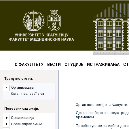
О ФАКУЛТЕТУ
ВЕСТИ
СТУДИЈЕ
ИСТРАЖИВАЊА
СТ
Тренутно сте на:
Организација
Орган пословођења
Орган пословођења Факултета
Повезани садржаји:
Декан се бира из реда ред
временом.
Организација
Орган управљања
Посебан услов за избор декан