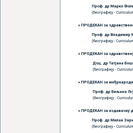
Проф. др Марко Фо
(биографију - Curriculu
ПРОДЕКАН
за здравствене
Проф. др Владимир 
(биографију - Curriculu
ПРОДЕКАН
за здравствен
Доц. др Татјана Бо
(биографију - Curriculu
ПРОДЕКАН
за међународн
Проф. др Биљана Љ
(биографију - Curriculu
ПРОДЕКАН
за издавачку д
Проф. др Mилан За
(биографију - Curriculu