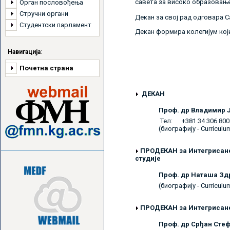
савета за високо образовање
Орган пословођења
Стручни органи
Декан за свој рад одговара С
Студентски парламент
Декан формира колегијум кој
Навигација
:
Почетна страна
ДЕКАН
Проф. др Владимир
Тел: +381 34 306 800
(биографију - Curriculu
ПРОДЕКАН
за Интегрисан
студије
Проф. др Наташа З
(биографију - Curriculu
ПРОДЕКАН
за Интегрисане
Проф. др Срђан Ст