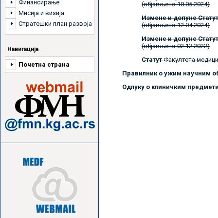
Финансирање
(објављено 10.05.2024)
Мисија и визија
Измене и допуне Стату
Стратешки план развоја
(објављено 12.04.2024)
Измене и допуне Стату
(објављено 02.12.2022)
Навигација
:
Статут
Факултета медици
Почетна страна
Правилник о ужим научним о
Одлуку о клиничким предмет