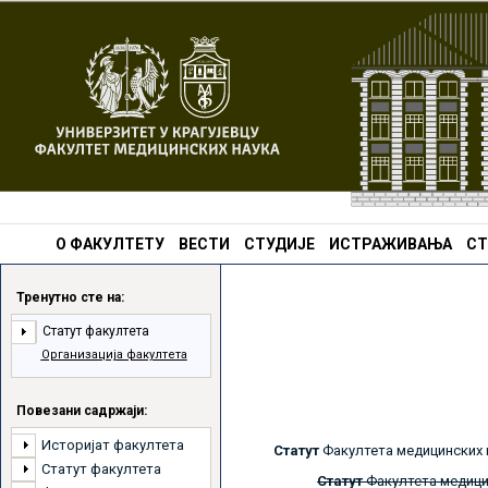
О ФАКУЛТЕТУ
ВЕСТИ
СТУДИЈЕ
ИСТРАЖИВАЊА
СТ
Тренутно сте на:
Статут факултета
Организација факултета
Повезани садржаји:
Историјат факултета
Статут
Факултета медицинских н
Статут факултета
Статут
Факултета медици