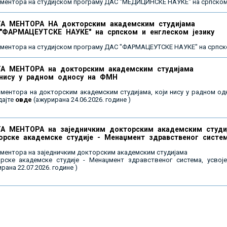
 ментора на студијском програму ДАС "МЕДИЦИНСКЕ НАУКЕ" на српском 
А МЕНТОРА НА докторским академским студијама
"ФАРМАЦЕУТСКЕ НАУКЕ" на српском и енглеском језику
 ментора на студијском програму ДАС "ФАРМАЦЕУТСКЕ НАУКЕ" на српско
А МЕНТОРА на докторским академским студијама
 нису у радном односу на ФМН
 ментора на докторским академским студијама, који нису у радном од
дајте
овде
(ажурирана 24.06.2026. године )
А МЕНТОРА на заједничким докторским академским студи
орске академске студије - Менаџмент здравственог систе
 ментора на заједничким докторским академским студијама
рске академске студије - Менаџмент здравственог система, усвој
рана 22.07.2026. године )