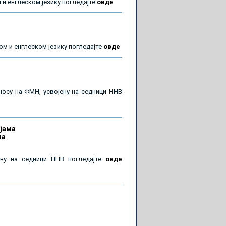
и енглеском језику погледајте
овде
м и енглеском језику погледајте
овде
носу на ФМН, усвојену на седници ННВ
јама
ма
ену на седници ННВ погледајте
овде