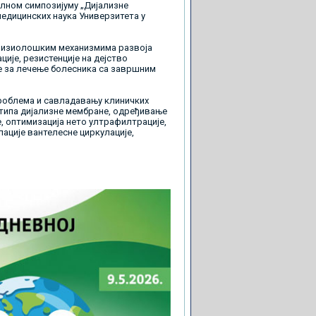
лном симпозијуму „Дијализне
медицинских наука Универзитета у
офизиолошким механизмима развоја
ије, резистенције на дејство
е за лечење болесника са завршним
роблема и савладавању клиничких
 типа дијализне мембране, одређивање
, оптимизација нето ултрафилтрације,
ације вантелесне циркулације,