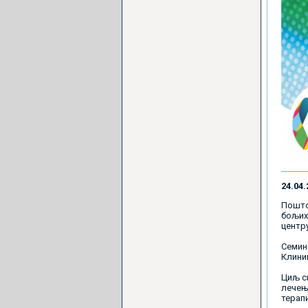
24.04.
Пошто
бољих 
центру
Семин
Клиник
Циљ с
лечењу
терапи