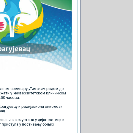
алном семинару „Тимским радом до
држати у Универзитетском клиничком
4:50 часова.
рагујевцу и радијациони онколози
ац.
нања и искустава у дијагностици и
г приступа у постизању бољих