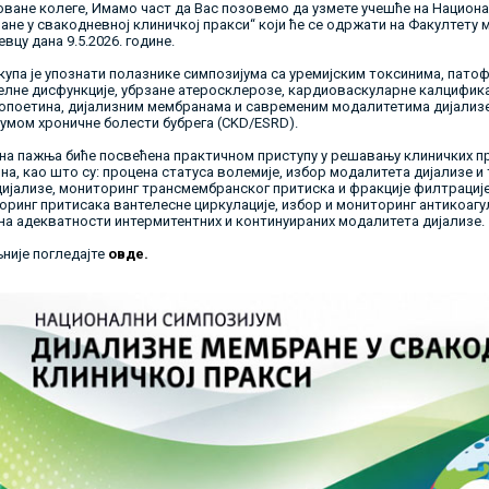
ване колеге, Имамо част да Вас позовемо да узмете учешће на Национа
не у свакодневној клиничкој пракси“ који ће се одржати на Факултету 
евцу дана 9.5.2026. године.
купа је упознати полазнике симпозијума са уремијским токсинима, пат
елне дисфункције, убрзане атеросклерозе, кардиоваскуларне калцификац
опоетина, дијализним мембранама и савременим модалитетима дијализ
јумом хроничне болести бубрега (CKD/ESRD).
на пажња биће посвећена практичном приступу у решавању клиничких п
а, као што су: процена статуса волемије, избор модалитета дијализе и
дијализе, мониторинг трансмембранског притиска и фракције филтрације
ринг притисака вантелесне циркулације, избор и мониторинг антикоагул
на адекватности интермитентних и континуираних модалитета дијализе.
није погледајте
овде.