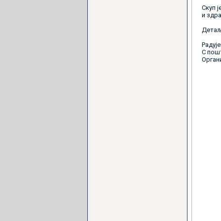
Скуп ј
и здра
Детаљ
Радуј
С пош
Орган