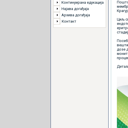
Пошто
Континуирана едукација
мембра
Најава догађаја
Крагуј
Архива догађаја
Циљ с
Контакт
ендот
еритр
стади
Посеб
вештин
дозе 
монито
проце
Детаљ