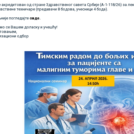
е акредитован од стране Здравственог савета Србије (А-1-118/26) за л
вствене техничаре (предавачи 8 бодова, учесници 4 бода).
није погледајте
овде.
емо се Вашем доласку и учешћу!
товањем,
изациони одбор