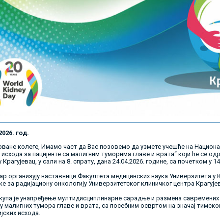
2026. год.
ване колеге, Имамо част да Вас позовемо да узмете учешће на Национ
исхода за пацијенте са малигним туморима главе и врата“ који ће се о
 Крагујевац, у сали на 8. спрату, дана 24.04.2026. године, са почетком у 1
ар организују наставници Факултета медицинских наука Универзитета у К
е за радијациону онкологију Универзитетског клиничког центра Крагујев
купа је унапређење мултидисциплинарне сарадње и размена савремених з
 малигних тумора главе и врата, са посебним освртом на значај тимско
јских исхода.