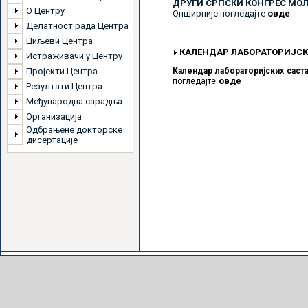
ДРУГИ СРПСКИ КОНГРЕС МО
О Центру
Опширније погледајте
овде
Делатност рада Центра
Циљеви Центра
КАЛЕНДАР ЛАБОРАТОРИЈСК
Истраживачи у Центру
Пројекти Центра
Календар лабораторијских саст
овде
погледајте
Резултати Центра
Међународна сарадња
Организација
Одбрањене докторске
дисертације